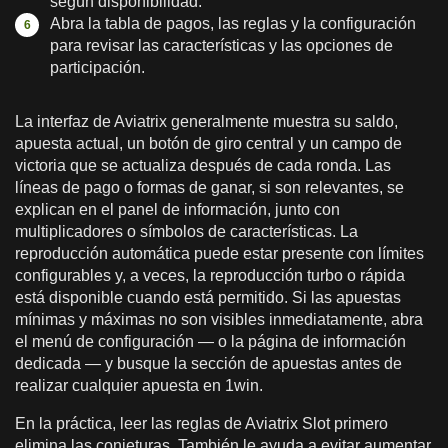
según disponibilidad.
Abra la tabla de pagos, las reglas y la configuración
para revisar las características y las opciones de
participación.
La interfaz de Aviatrix generalmente muestra su saldo,
apuesta actual, un botón de giro central y un campo de
victoria que se actualiza después de cada ronda. Las
líneas de pago o formas de ganar, si son relevantes, se
explican en el panel de información, junto con
multiplicadores o símbolos de características. La
reproducción automática puede estar presente con límites
configurables y, a veces, la reproducción turbo o rápida
está disponible cuando está permitido. Si las apuestas
mínimas y máximas no son visibles inmediatamente, abra
el menú de configuración — o la página de información
dedicada — y busque la sección de apuestas antes de
realizar cualquier apuesta en 1win.
En la práctica, leer las reglas de Aviatrix Slot primero
elimina las conjeturas. También le ayuda a evitar aumentar