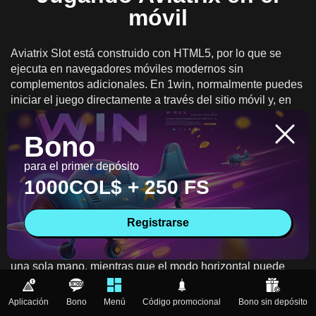
móvil
Aviatrix Slot está construido con HTML5, por lo que se
ejecuta en navegadores móviles modernos sin
complementos adicionales. En 1win, normalmente puedes
iniciar el juego directamente a través del sitio móvil y, en
algunos casos, a través de una aplicación dedicada si se
ofrece en tu región. No es estrictamente necesaria una
Bono
aplicación separada, pero puede agilizar el acceso a la
cuenta y las notificaciones. Las características de juego,
para el primer depósito
los gráficos y los controles deben permanecer consistentes
1000COL$ + 250 FS
en computadoras de escritorio y dispositivos móviles,
manteniendo el mismo RNG y las mismas reglas.
Registrarse
Para los nuevos jugadores, la ergonomía móvil es
importante. El modo retrato puede adaptarse al juego con
una sola mano, mientras que el modo horizontal puede
hacer que la tabla de pagos sea más fácil de leer. El juego
rápido en dispositivos móviles puede resultar más intenso
Aplicación
Bono
Menú
Código promocional
Bono sin depósito
que en computadoras de escritorio debido al tamaño de la