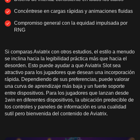
Concéntrese en cargas rápidas y animaciones fluidas
Compromiso general con la equidad impulsada por
RNG
Si comparas Aviatrix con otros estudios, el estilo a menudo
se inclina hacia la legibilidad práctica más que hacia el
desorden. Esto puede ayudar a que Aviatrix Slot sea
atractivo para los jugadores que desean una incorporación
rápida. Dependiendo de sus preferencias, puede valorar
una curva de aprendizaje más baja y un fuerte soporte
entre dispositivos. Para los jugadores que lanzan desde
1win en diferentes dispositivos, la ubicación predecible de
los controles y paneles de información es una cualidad
sutil pero bienvenida del contenido de Aviatrix.