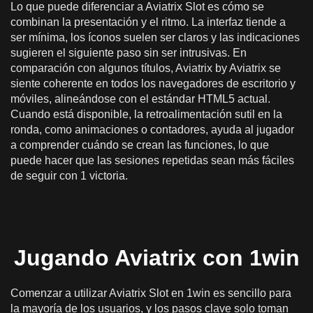
Lo que puede diferenciar a Aviatrix Slot es cómo se
combinan la presentación y el ritmo. La interfaz tiende a
ser mínima, los íconos suelen ser claros y las indicaciones
sugieren el siguiente paso sin ser intrusivas. En
comparación con algunos títulos, Aviatrix by Aviatrix se
siente coherente en todos los navegadores de escritorio y
móviles, alineándose con el estándar HTML5 actual.
Cuando está disponible, la retroalimentación sutil en la
ronda, como animaciones o contadores, ayuda al jugador
a comprender cuándo se crean las funciones, lo que
puede hacer que las sesiones repetidas sean más fáciles
de seguir con 1 victoria.
Jugando Aviatrix con 1win
Comenzar a utilizar Aviatrix Slot en 1win es sencillo para
la mayoría de los usuarios, y los pasos clave solo toman