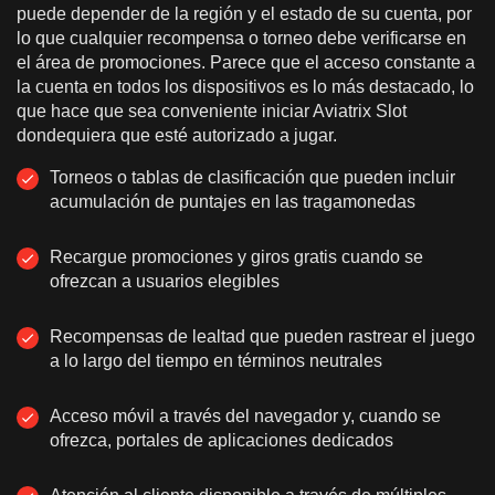
puede depender de la región y el estado de su cuenta, por
lo que cualquier recompensa o torneo debe verificarse en
el área de promociones. Parece que el acceso constante a
la cuenta en todos los dispositivos es lo más destacado, lo
que hace que sea conveniente iniciar Aviatrix Slot
dondequiera que esté autorizado a jugar.
Torneos o tablas de clasificación que pueden incluir
acumulación de puntajes en las tragamonedas
Recargue promociones y giros gratis cuando se
ofrezcan a usuarios elegibles
Recompensas de lealtad que pueden rastrear el juego
a lo largo del tiempo en términos neutrales
Acceso móvil a través del navegador y, cuando se
ofrezca, portales de aplicaciones dedicados