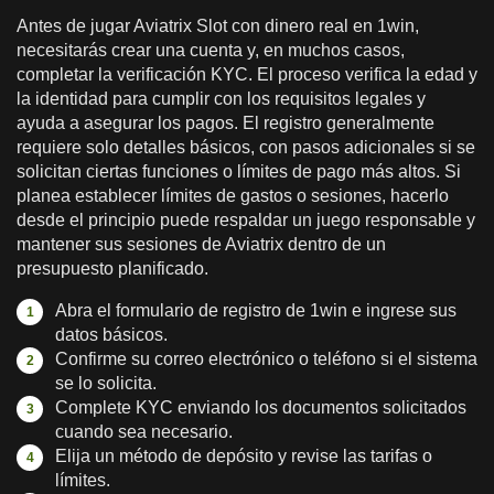
Antes de jugar Aviatrix Slot con dinero real en 1win,
necesitarás crear una cuenta y, en muchos casos,
completar la verificación KYC. El proceso verifica la edad y
la identidad para cumplir con los requisitos legales y
ayuda a asegurar los pagos. El registro generalmente
requiere solo detalles básicos, con pasos adicionales si se
solicitan ciertas funciones o límites de pago más altos. Si
planea establecer límites de gastos o sesiones, hacerlo
desde el principio puede respaldar un juego responsable y
mantener sus sesiones de Aviatrix dentro de un
presupuesto planificado.
Abra el formulario de registro de 1win e ingrese sus
datos básicos.
Confirme su correo electrónico o teléfono si el sistema
se lo solicita.
Complete KYC enviando los documentos solicitados
cuando sea necesario.
Elija un método de depósito y revise las tarifas o
límites.