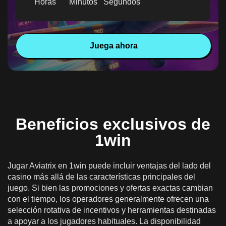
Horas
Minutos
Segundos
Juega ahora
Beneficios exclusivos de
1win
Jugar Aviatrix en 1win puede incluir ventajas del lado del
casino más allá de las características principales del
juego. Si bien las promociones y ofertas exactas cambian
con el tiempo, los operadores generalmente ofrecen una
selección rotativa de incentivos y herramientas destinadas
a apoyar a los jugadores habituales. La disponibilidad