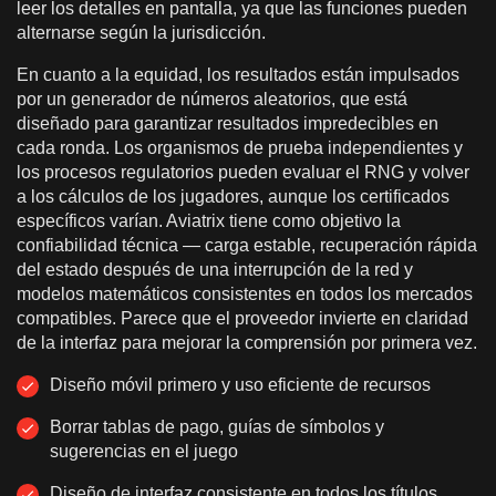
leer los detalles en pantalla, ya que las funciones pueden
alternarse según la jurisdicción.
En cuanto a la equidad, los resultados están impulsados
por un generador de números aleatorios, que está
diseñado para garantizar resultados impredecibles en
cada ronda. Los organismos de prueba independientes y
los procesos regulatorios pueden evaluar el RNG y volver
a los cálculos de los jugadores, aunque los certificados
específicos varían. Aviatrix tiene como objetivo la
confiabilidad técnica — carga estable, recuperación rápida
del estado después de una interrupción de la red y
modelos matemáticos consistentes en todos los mercados
compatibles. Parece que el proveedor invierte en claridad
de la interfaz para mejorar la comprensión por primera vez.
Diseño móvil primero y uso eficiente de recursos
Borrar tablas de pago, guías de símbolos y
sugerencias en el juego
Diseño de interfaz consistente en todos los títulos