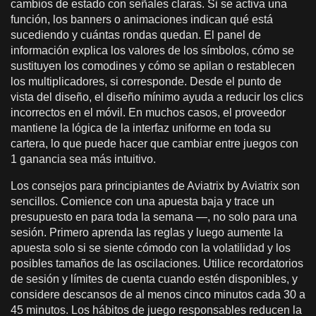
cambios de estado con señales claras. Si se activa una
función, los banners o animaciones indican qué está
sucediendo y cuántas rondas quedan. El panel de
información explica los valores de los símbolos, cómo se
sustituyen los comodines y cómo se apilan o restablecen
los multiplicadores, si corresponde. Desde el punto de
vista del diseño, el diseño mínimo ayuda a reducir los clics
incorrectos en el móvil. En muchos casos, el proveedor
mantiene la lógica de la interfaz uniforme en toda su
cartera, lo que puede hacer que cambiar entre juegos con
1 ganancia sea más intuitivo.
Los consejos para principiantes de Aviatrix by Aviatrix son
sencillos. Comience con una apuesta baja y trace un
presupuesto en para toda la semana —, no solo para una
sesión. Primero aprenda las reglas y luego aumente la
apuesta solo si se siente cómodo con la volatilidad y los
posibles tamaños de las oscilaciones. Utilice recordatorios
de sesión y límites de cuenta cuando estén disponibles, y
considere descansos de al menos cinco minutos cada 30 a
45 minutos. Los hábitos de juego responsables reducen la